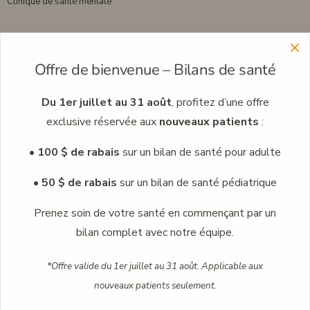
Clinique de santé mentale
Menu
Offre de bienvenue – Bilans de santé
Découvrez plus sur notre réseau de cliniques
Découvrez nos professionnels
Du 1er juillet au 31 août
, profitez d’une offre
exclusive réservée aux
nouveaux patients
:
Carrières
• 100 $ de rabais
sur un bilan de santé pour adulte
Médecine corporative
Blogue
• 50 $ de rabais
sur un bilan de santé pédiatrique
Contact
Prenez soin de votre santé en commençant par un
bilan complet avec notre équipe.
Prendre rendez-vous
*Offre valide du 1er juillet au 31 août. Applicable aux
nouveaux patients seulement.