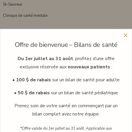
St-Sauveur
Clinique de santé mentale
Menu
Offre de bienvenue – Bilans de santé
Découvrez plus sur notre réseau de cliniques
Découvrez nos professionnels
Du 1er juillet au 31 août
, profitez d’une offre
exclusive réservée aux
nouveaux patients
:
Carrières
• 100 $ de rabais
sur un bilan de santé pour adulte
Médecine corporative
Blogue
• 50 $ de rabais
sur un bilan de santé pédiatrique
Contact
Prenez soin de votre santé en commençant par un
bilan complet avec notre équipe.
Prendre rendez-vous
*Offre valide du 1er juillet au 31 août. Applicable aux