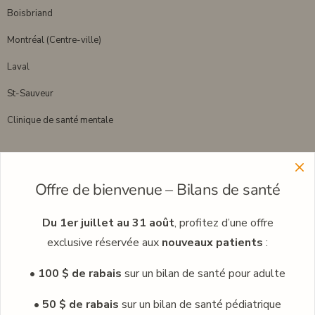
Boisbriand
Montréal (Centre-ville)
Laval
St-Sauveur
Clinique de santé mentale
Menu
Offre de bienvenue – Bilans de santé
Découvrez plus sur notre réseau de cliniques
Découvrez nos professionnels
Du 1er juillet au 31 août
, profitez d’une offre
exclusive réservée aux
nouveaux patients
:
Carrières
• 100 $ de rabais
sur un bilan de santé pour adulte
Médecine corporative
Blogue
• 50 $ de rabais
sur un bilan de santé pédiatrique